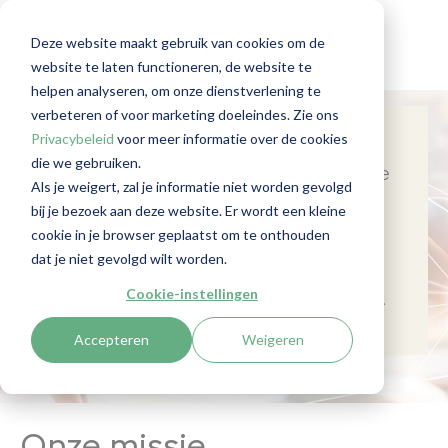
Over RegLab
Deze website maakt gebruik van cookies om de
website te laten functioneren, de website te
helpen analyseren, om onze dienstverlening te
verbeteren of voor marketing doeleindes. Zie ons
Privacybeleid
voor meer informatie over de cookies
Wij zijn RegLab. Marktleider in
die we gebruiken.
AML-software in Nederland. Onze
Als je weigert, zal je informatie niet worden gevolgd
digitale tool en AML-compliance
bij je bezoek aan deze website. Er wordt een kleine
dienstverlening
cookie in je browser geplaatst om te onthouden
maken cliëntonboarding,
dat je niet gevolgd wilt worden.
dossiergoedkeuring en
Cookie-instellingen
sanctielijstmonitoring eenvoudig.
Accepteren
Weigeren