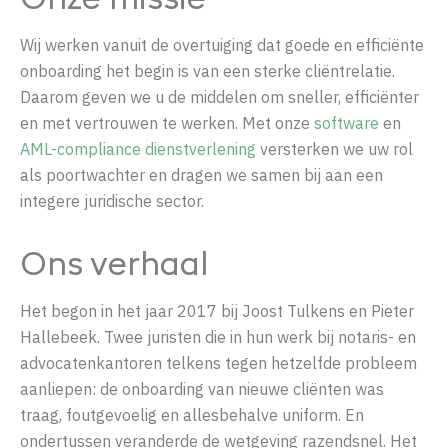
Onze missie
Wij werken vanuit de overtuiging dat goede en efficiënte
onboarding
het begin is van een
sterke
cliëntrelatie.
Daarom geven we u de middelen om sneller, efficiënter
en met ver
trouwen te
werken.
Met onze
software
en
AML-compliance dienstverlening
versterken we uw rol
als poortwachter en dragen we samen bij aan een
inte
gere
juridische sector.
Ons verhaal
Het begon in het jaar 2017 bij Joost Tulkens en Pieter
Hallebeek. Twee juristen die in hun werk bij notaris- en
advocatenkantoren telkens tegen hetzelfde probleem
aanliepen: de onboarding van nieuwe cliënten was
traag, foutgevoelig en allesbehalve uniform. En
ondertussen veranderde de wetgeving razendsnel. Het