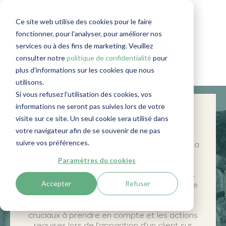
Analyse LBC/FT: Un
Ce site web utilise des cookies pour le faire
fonctionner, pour l'analyser, pour améliorer nos
exposé des listes de
services ou à des fins de marketing. Veuillez
consulter notre
politique de confidentialité
pour
sanction pertinentes
plus d'informations sur les cookies que nous
utilisons.
Si vous refusez l'utilisation des cookies, vos
informations ne seront pas suivies lors de votre
L
'analyse
des
listes
de sanctions dans le
visite sur ce site. Un seul cookie sera utilisé dans
contexte
de la
lutte
contre
le
blanchiment
votre navigateur afin de se souvenir de ne pas
d'argent
(LBC/
FT
)
est
une
pratique
suivre vos préférences.
essentielle
qui ne se
limite
pas uniquement
la
vérification
d
es
listes
de
sanctions
en
Paramètres du cookies
vigueur
.
Elle
implique
également
une
vérification
approfondie
des
listes
de pays
Accepter
Refuser
considérés
à haut
risque
pour
chaque
partie
impliquée
dans
la
transaction
en
question
.
Cet
article
vise
à
examiner
les
éléments
cruciaux
à
prendre
en
compte
et les actions