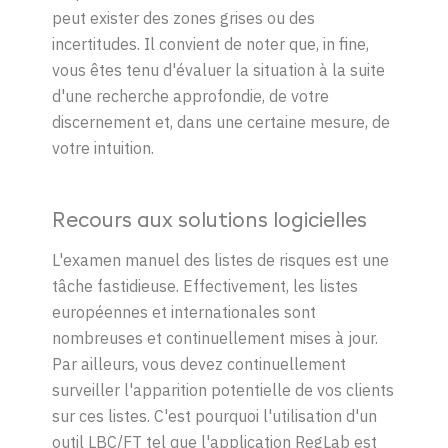
peut
exister
des zones
grises
ou
des
incertitudes
. Il
convient
de noter que, in fine,
vous
êtes
tenu
d
'évaluer
la situation à la suite
d'une
recherche
approfondie
, de
votre
discernement
et, dans
une
certaine
mesure
, de
votre
intuition.
Recours aux solutions logicielles
L'examen
manuel
des
listes
de
risques
est
une
tâche
fastidieuse
.
Effectivement
, l
es
listes
européennes
et
internationales
sont
nombreuses
et
continuellement
mises à jour
.
Par
ailleurs
,
vous
devez
continuellement
surveiller
l'apparition
potentielle
de
vos
clients
sur
ces
listes
.
C'est
pourquoi
l'utilisation
d'un
outil
LBC/FT
tel
que
l'application
RegLab
est