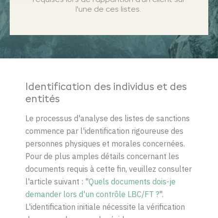
requises
lors
de
l'apparition
d
'un client sur
l'une
de
ces
listes
.
Identification des
i
ndividus
et des
e
ntités
Le processus d'analyse des listes de sanctions
commence par l'identification rigoureuse des
personnes physiques et morales concernées.
Pour de plus amples détails concernant les
documents requis à cette fin, veuillez consulter
l'article suivant :
"
Quels documents dois-je
demander lors d'un contrôle LBC/FT ?
"
.
L'identification initiale nécessite la vérification