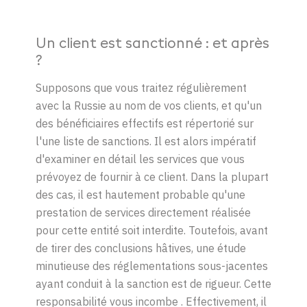
Un client
est
s
anctionné
: et
après
?
Supposons
que
vous
traitez
régulièrement
avec la Russie au nom de
vos
clients, et
qu'un
des
bénéficiaires
effectifs
est
répertorié
sur
l'
une
liste
de sanctions. Il
est
alors
impératif
d'examiner
en
détail
les services que
vous
prévoyez
de
fournir
à
ce
client. Dans la
plupart
des
cas
, il
est
hautement
probable
q
u'une
prestation de services
directement
réalisée
pour
cette
entité
soit
interdite
.
Toutefois
,
avant
de
tirer
des conclusions
hâtives
,
une
étude
minutieuse
des
réglementations
sous-
jacentes
ayant
conduit à la sanction
est
de rigueur. Cette
responsabilité
vous
incombe
.
Effectivement
, i
l