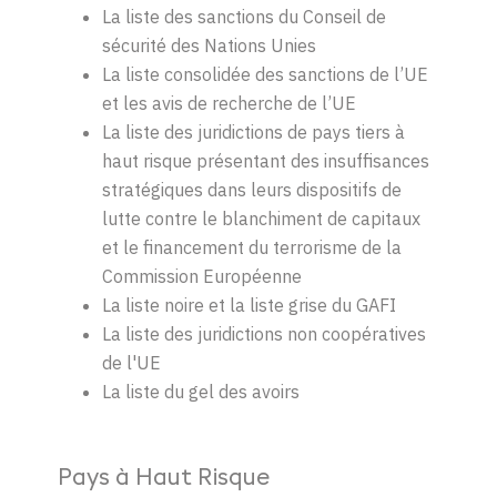
L
a
liste
des
sanctions du Conseil de
sécurité
des Nations
Unies
La
liste
consolidée
des sanctions de
l’UE
et les
avis
de recherche de
l’UE
La
liste
des
juridictions
de pays tiers à
haut
risque
présentant
des
insuffisances
stratégiques
dans
leurs
dispositifs
de
lutte
contre
le
blanchiment
de
capitaux
et le
financement
du
terrorisme
de la
Commission
Européenne
La
liste
noire et la
liste
grise
du
GAFI
La
liste
des
juridictions
non
coopératives
de
l'UE
La liste du gel des avoirs
Pays à Haut Risque