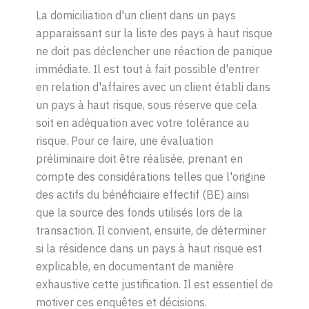
La
domiciliation
d'un client
dans
un pays
apparaissant
sur
la
liste
des pays à haut
risque
ne doit pas
déclencher
une
réaction
de
panique
immédiate
. Il
est
tout à fait
possible
d
'entrer
en
relation
d'affaires
avec un client
établi
dans
un pays à haut
risque
, sous
réserve
que
cela
soit
en
adéquation
avec
votre
tolérance
au
risque
. Pour
ce
faire,
une
évaluation
préliminaire
doit
être
réalisée
,
prenant
en
compte
des
considérations
telles
que
l'origine
des
actifs
du
bénéficiaire
effectif
(B
E
)
ainsi
que
la source des fonds
utilisés
lors
de
la
transaction. Il
convient,
ensuite, de
déterminer
si
la
résidence
dans un pays à haut
risque
est
explicable,
en
documentant
de manière
exhaustive
cette
justification. Il
est
essentiel
de
motiv
er
ces
enquêtes
et
décisions
.