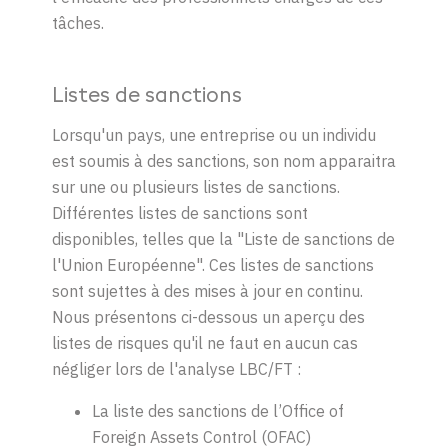
tâches.
Listes de sanctions
Lorsqu'un
pays,
une
entreprise
ou
un
individu
est
soumis
à des sanctions, son nom
appara
itra
sur
une
ou
plusieurs
liste
s
de sanctions.
Différentes
listes
de sanctions
sont
disponibles
,
telles
que la "
Liste
de sanctions de
l'Union
Européenne
".
Ces
listes
de sanctions
sont
sujettes
à des mises à jour
en
continu
.
Nous
présentons
ci-dessous un aperçu des
listes
de
risques
qu'il
ne faut
en
aucun
cas
négliger
lors
de
l
'analyse
LBC/
FT :
L
a
liste
des
sanctions de
l’Office
of
Foreign Assets Control (OFAC)