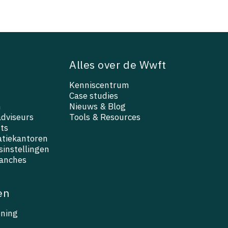
Alles over de Wwft
Kenniscentrum
Case studies
n
Nieuws & Blog
adviseurs
Tools & Resources
ts
atiekantoren
instellingen
ranches
en
ening