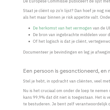
D
e Europese Commissie publiceert de lijst met
Staat je cliënt op zo’n lijst? D
an hoef je nog ni
als het maar binnen je risk appetite valt. Onde
De herkomst van het vermogen
van de U
De bron van ingebrachte middelen voor d
Of het logisch is dat je cliënt, vertegen
Documenteer je bevindingen en leg je afweging
Een persoon is gesanctioneerd, en 
Stel je hebt, in opdracht van cliënten, veel m
Nu is het cruciaal om onder de loep te nemen w
kans 99,9% dat dit niet is toegestaan. Het is 
te bestuderen. Je bent zelf verantwoordelijk 