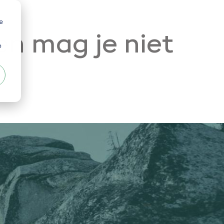
e
en mag je niet
e