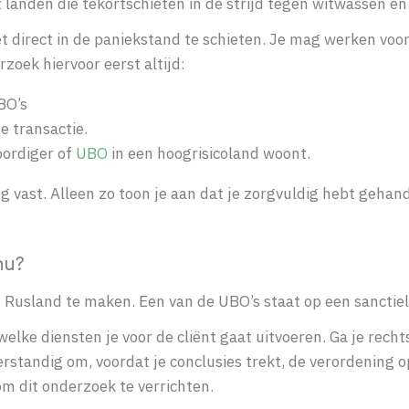
 landen die tekortschieten in de strijd tegen witwassen en
et direct in de paniekstand te schieten. Je mag werken voor
rzoek hiervoor eerst altijd:
BO’s
e transactie.
woordiger of
UBO
in een hoogrisicoland woont.
 vast. Alleen zo toon je aan dat je zorgvuldig hebt gehand
nu?
et Rusland te maken. Een van de UBO’s staat op een sanctiel
elke diensten je voor de cliënt gaat uitvoeren. Ga je rech
verstandig om, voordat je conclusies trekt, de verordening
om dit onderzoek te verrichten.