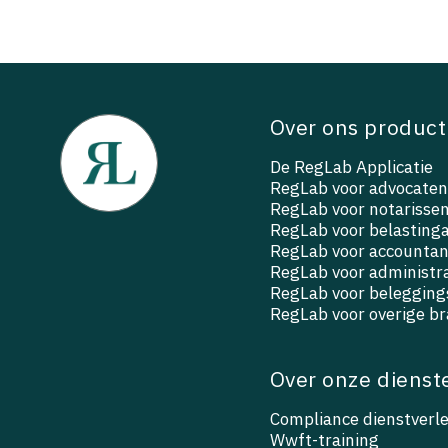
Over ons product
De RegLab Applicatie
RegLab voor advocaten
RegLab voor notarisse
RegLab voor belasting
RegLab voor accountan
RegLab voor administr
RegLab voor beleggings
RegLab voor overige b
Over onze dienst
Compliance dienstverl
Wwft-training