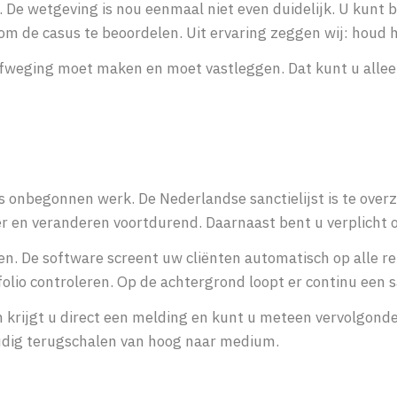
l. De wetgeving is nou eenmaal niet even duidelijk. U kunt 
m de casus te beoordelen. Uit ervaring zeggen wij: houd h
 afweging moet maken en moet vastleggen. Dat kunt u alle
is onbegonnen werk. De Nederlandse sanctielijst is te ove
ider en veranderen voortdurend. Daarnaast bent u verplicht
pen.
De software screent uw cliënten automatisch op alle re
lio controleren. Op de achtergrond loopt er continu een s
an krijgt u direct een melding en kunt u meteen vervolgond
voudig terugschalen van hoog naar medium.