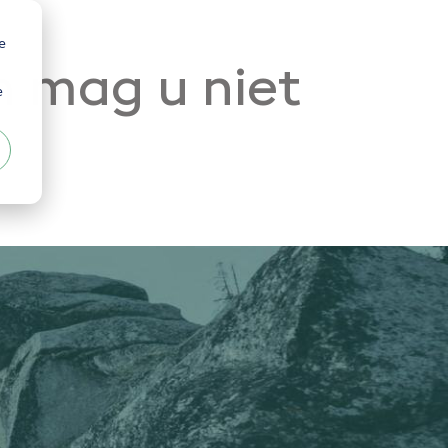
e
n mag u niet
e