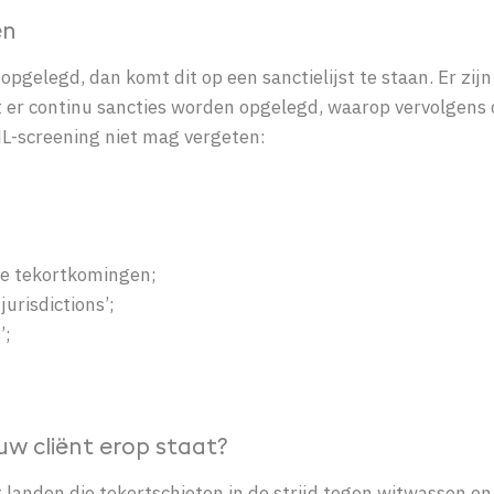
en
 opgelegd, dan komt dit op een sanctielijst te staan. Er zijn
t er continu sancties worden opgelegd, waarop vervolgens 
AML-screening niet mag vergeten:
he tekortkomingen;
jurisdictions’;
’;
 uw cliënt erop staat?
 landen die tekortschieten in de strijd tegen witwassen en