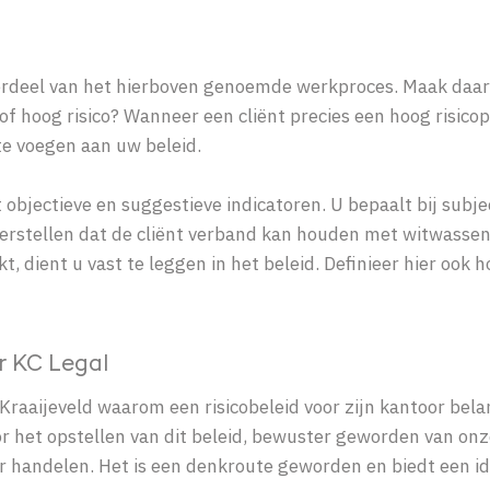
erdeel van het hierboven genoemde werkproces. Maak daarom
f hoog risico? Wanneer een cliënt precies een hoog risicopr
 te voegen aan uw beleid.
bjectieve en suggestieve indicatoren. U bepaalt bij subject
derstellen dat de cliënt verband kan houden met witwassen
 dient u vast te leggen in het beleid. Definieer hier ook h
r KC Legal
aaijeveld waarom een risicobeleid voor zijn kantoor belangr
 door het opstellen van dit beleid, bewuster geworden van 
 handelen. Het is een denkroute geworden en biedt een i