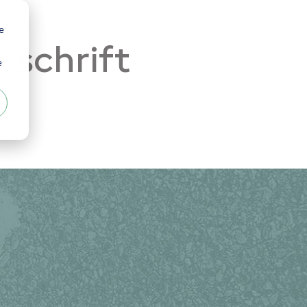
e
 schrift
e