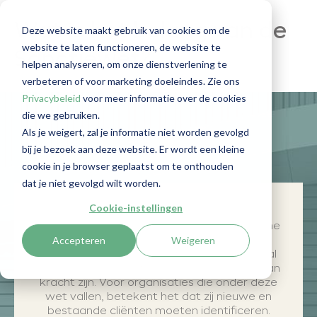
Wat is het belang van de
Deze website maakt gebruik van cookies om de
website te laten functioneren, de website te
Sanctiewet?
helpen analyseren, om onze dienstverlening te
verbeteren of voor marketing doeleindes. Zie ons
Privacybeleid
voor meer informatie over de cookies
die we gebruiken.
Als je weigert, zal je informatie niet worden gevolgd
bij je bezoek aan deze website. Er wordt een kleine
cookie in je browser geplaatst om te onthouden
dat je niet gevolgd wilt worden.
Cookie-instellingen
De Sanctiewet stamt uit 1977 en is in het
leven geroepen om witwassen en terrorisme
Accepteren
Weigeren
te bestrijden. Binnen deze wet voert
Nederland de sancties uit die internationaal
in de Verenigde Naties en Europese Unie van
kracht zijn. Voor organisaties die onder deze
wet vallen, betekent het dat zij nieuwe en
bestaande cliënten moeten identificeren.