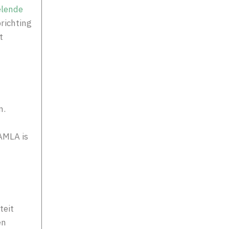
elende
richting
t
n.
AMLA
is
teit
en