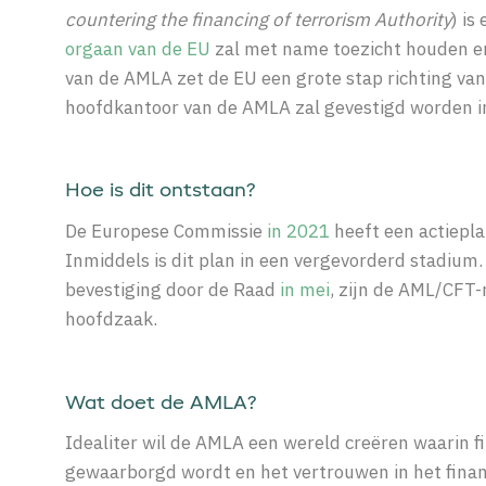
countering the financing of terrorism Authority
) is
orgaan van de EU
zal met name toezicht houden en
van de AMLA zet de EU een grote stap richting van
hoofdkantoor van de AMLA zal gevestigd worden in
Hoe is dit ontstaan?
D
e Europese Commissie
in 2021
heeft
een actiepl
Inmiddels is d
it plan in een vergevorderd stadiu
bevestiging door de Raad
in mei
, zijn de AML/CFT-
hoofdzaak
.
Wat doet de AMLA?
Idealiter wil de AMLA een wereld creëren waarin fina
gewaarborgd wordt en het vertrouwen in het finan