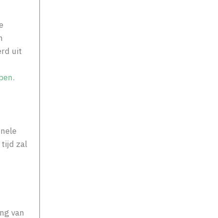
e
n
rd uit
pen
.
onele
tijd zal
ing van