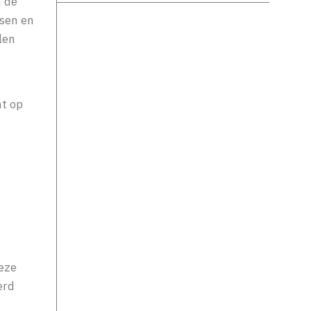
n de
ssen en
len
ht op
deze
erd