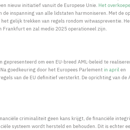
 een nieuw initiatief vanuit de Europese Unie.
Het overkoep
 de inspanning van alle lidstaten harmoniseren. Met de op
 het gelijk trekken van regels rondom witwaspreventie. He
 Frankfurt en zal medio 2025 operationeel zijn.
an gepresenteerd om een EU-breed AML-beleid te realisere
m. Na goedkeuring door het Europees Parlement
in april
en
regels van de EU
definitief
versterkt.
D
e
oprichting van
de
nciële criminaliteit geen kans krijgt, de financiële integri
ciële systeem wordt hersteld en behouden. Dit is echter e