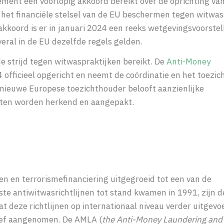
ent een voorlopig akkoord bereikt over de oprichting va
het financiële stelsel van de EU beschermen tegen witwa
 akkoord is er in januari 2024 een reeks wetgevingsvoorstel
eral in de EU dezelfde regels gelden.
de strijd tegen witwaspraktijken
bereikt
. De
A
nti-Money
24
officieel opgericht en
neemt
de coördinatie en het toezic
 nieuwe Europese toezichthouder belooft aanzienlijke
iten worden
herkend en
aangepakt.
sen en terrorismefinanciering uitgegroeid tot een van de
ste antiwitwasrichtlijnen tot stand kwamen in 1991, zijn 
 deze richtlijnen op internationaal niveau verder uitgevo
tief aangenomen. De AMLA (
the Anti-Money Laundering and