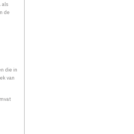
 als
n de
n
n die in
oek van
omvat