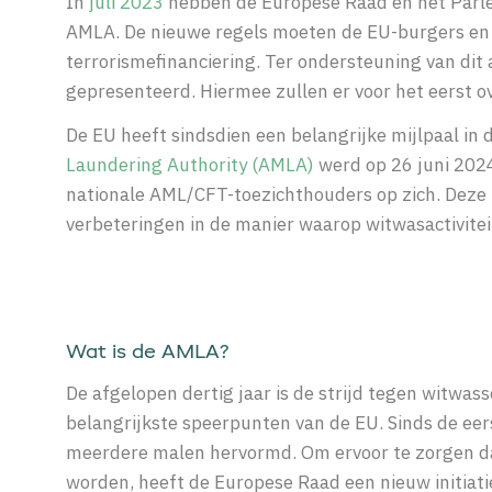
In
juli 2023
hebben de Europese Raad en het Parlem
AMLA. De nieuwe regels moeten de EU-burgers en 
terrorisme­financiering. Ter ondersteuning van dit
gepresenteerd. Hiermee zullen er voor het eerst ov
De EU heeft sindsdien
een
belangrijke mijlpaal
in 
Laundering
Authority
(AMLA)
werd
op 26 juni 20
nationale AML/CFT-toezichthouders o
p zich
. Deze
verbeteringen in de manier waarop witwasactivite
Wat is de AMLA?
De afgelopen dertig jaar is de strijd tegen witwas
belangrijkste speerpunten van de EU. Sinds de eer
meerdere malen hervormd. Om ervoor te zorgen dat
worden, heeft de Europese Raad een nieuw initia