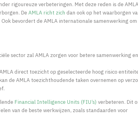
 zonder rigoureuze verbeteringen. Met deze reden is de AMLA
arborgen. De
AMLA richt zich
dan ook op het waarborgen va
eem. Ook bevordert de AMLA internationale samenwerking om
nciële sector zal AMLA zorgen voor betere samenwerking e
 AMLA direct toezicht op geselecteerde hoog risico entiteite
st kan de AMLA toezichthoudende taken overnemen op verz
ef.
llende
Financial Intelligence Units (FIU’s)
verbeteren. Dit 
 delen van de beste werkwijzen, zoals standaarden voor