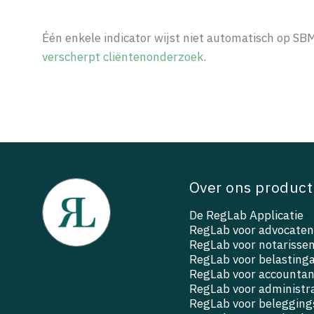
Één enkele indicator wijst niet automatisch op SB
verscherpt cliëntenonderzoek
.
Over ons product
De RegLab Applicatie
RegLab voor advocaten
RegLab voor notarisse
RegLab voor belasting
RegLab voor accountan
RegLab voor administr
RegLab voor beleggings