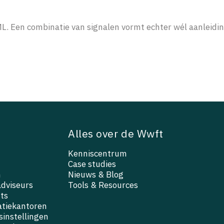
ML. Een combinatie van signalen vormt echter wél aanleidi
Alles over de Wwft
Kenniscentrum
Case studies
n
Nieuws & Blog
adviseurs
Tools & Resources
ts
atiekantoren
instellingen