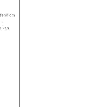
agend om
om
e kan