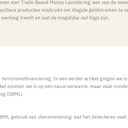
amen met Trade-Based Money Laundering, een van de mees
stbare producten misbruikt om illegale geldstromen te ver
jn werking treedt en wat de mogelijke
red flags
zijn.
terrorismefinanciering. In een eerder artikel gingen we in
rtikel zoomen we in op een nauw verwante, maar vaak minde
ing (SBML).
SBML gebruik van
dienstverlening
, wat het detecteren vaak