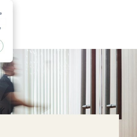
e
g
e