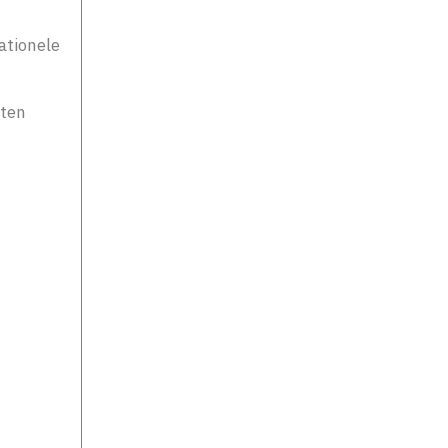
ationele
sten