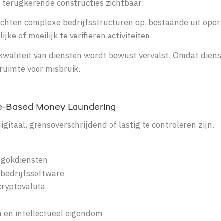
ee terugkerende constructies zichtbaar:
ichten complexe bedrijfsstructuren op, bestaande uit oper
e of moeilijk te verifiëren activiteiten.
 kwaliteit van diensten wordt bewust vervalst. Omdat dien
t ruimte voor misbruik.
ce-Based Money Laundering
gitaal, grensoverschrijdend of lastig te controleren zijn.
 gokdiensten
 bedrijfssoftware
cryptovaluta
n en intellectueel eigendom