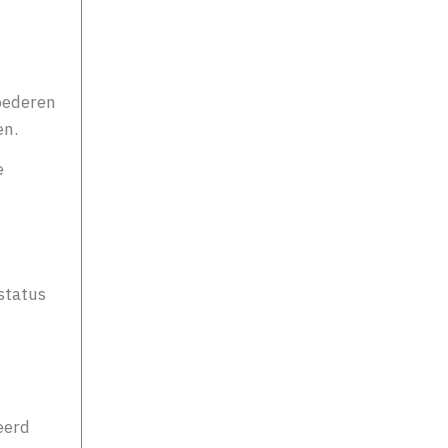
oederen
en.
e
 status
eerd