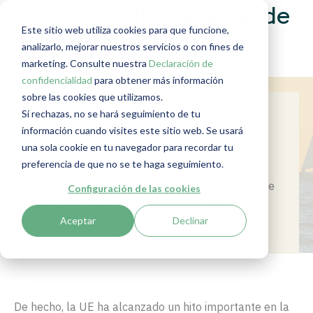
Hito en la UE: creación de
Este sitio web utiliza cookies para que funcione,
la AMLA
analizarlo, mejorar nuestros servicios o con fines de
marketing. Consulte nuestra
Declaración de
confidencialidad
para obtener más información
sobre las cookies que utilizamos.
Si rechazas, no se hará seguimiento de tu
Summary
información cuando visites este sitio web. Se usará
una sola cookie en tu navegador para recordar tu
En esta serie de lecturas de verano, cubrimos
preferencia de que no se te haga seguimiento.
una actualización o un caso relevante
relacionado con la lucha contra el blanqueo de
Configuración de las cookies
capitales. En esta tercera edición, nos
Aceptar
Declinar
centramos en la AMLA.
De hecho, la UE ha alcanzado un hito importante en la