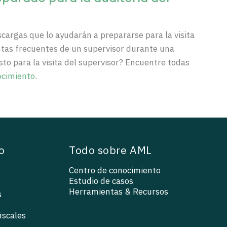
scargas
que lo
ayudarán
a
prepararse
para la
visita
tas
frecuentes
de
un
supervisor
durante
una
isto
para la
visita
del supervisor?
Encuentre
todas
ocimiento
.
o
Todo sobre AML
Centro de conocimiento
Estudio de casos
Herramientas & Recursos
s
iscales