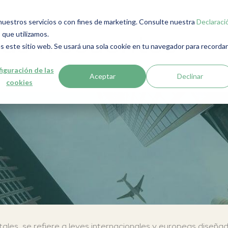
r nuestros servicios o con fines de marketing. Consulte nuestra
Declaraci
 que utilizamos.
as frecuentes
s este sitio web. Se usará una sola cookie en tu navegador para recordar
iguración de las
Aceptar
Declinar
cookies
les, se refiere a leyes internacionales y europeas diseñad