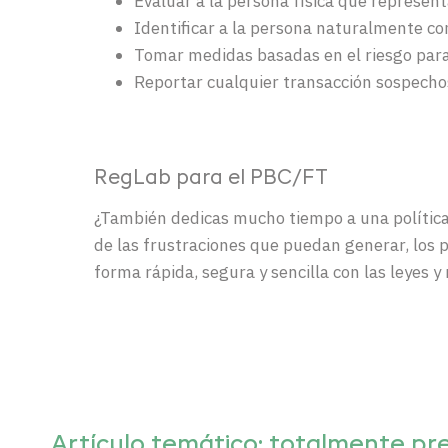
Evaluar a la persona física que represent
Identificar a la persona naturalmente c
Tomar medidas basadas en el riesgo para v
Reportar cualquier transacción sospecho
RegLab
para el PBC/FT
¿También dedicas mucho tiempo a una política 
de las frustraciones que puedan generar, los 
forma rápida, segura y sencilla con las leyes y
Artículo
temático
:
totalmente
pr