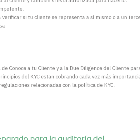
a al cliente y también si está autorizada para hacerlo.
ompetente.
erificar si tu cliente se representa a sí mismo o a un terc
sa
de Conoce a tu Cliente y a la Due Diligence del Cliente par
principios del KYC están cobrando cada vez más importanci
 regulaciones relacionadas con la política de KYC.
eparado
para la auditoría del