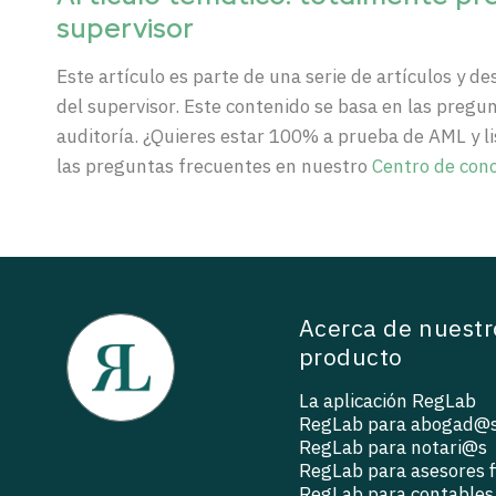
supervisor
Este
artículo
es
parte
de
una
serie de
artículos
y
de
del supervisor.
Este
contenido
se
basa
en las
pregun
auditoría. ¿
Quieres
estar
100% a
prueba
de AML y
l
las
preguntas
frecuentes
en
nuestro
Centro
de
con
Acerca de nuestr
producto
La aplicación RegLab
RegLab para abogad@
RegLab para notari@s
RegLab para asesores f
RegLab para contables