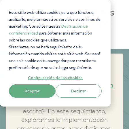
¿Cómo implementas tus
Este sitio web utiliza cookies para que funcione,
analizarlo, mejorar nuestros servicios o con fines de
procedimientos de PBC
marketing. Consulte nuestra
Declaración de
confidencialidad
para obtener más información
en la práctica?
sobre las cookies que utilizamos.
Si rechazas, no se hará seguimiento de tu
información cuando visites este sitio web. Se usará
una sola cookie en tu navegador para recordar tu
Pregunta nº 4 del supervisor
preferencia de que no se te haga seguimiento.
Este artículo se basa en la
Configuración de las cookies
discusión previa sobre
la Pregunta
Aceptar
Declinar
nº 3
del supervisor: "¿Su empresa
tiene una política de riesgos
escrita?" En este seguimiento,
exploramos la implementación