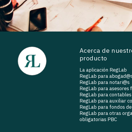
Acerca de nuestr
producto
La aplicación RegLab
RegLab para abogad@
RegLab para notari@s
RegLab para asesores f
RegLab para contables
RegLab para auxiliar c
RegLab para fondos de 
RegLab para otras org
obligatorias PBC