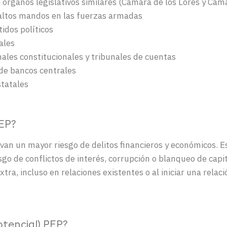
rganos legislativos similares (Cámara de los Lores y Cám
altos mandos en las fuerzas armadas
idos políticos
ales
ales constitucionales y tribunales de cuentas
de bancos centrales
statales
EP?
van un mayor riesgo de delitos financieros y económicos. E
esgo de conflictos de interés, corrupción o blanqueo de capi
ra, incluso en relaciones existentes o al iniciar una relac
otencial) PEP?