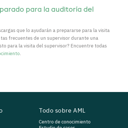
parado para la auditoría del
scargas
que lo
ayudarán
a
prepararse
para la
visita
tas
frecuentes
de
un
supervisor
durante
una
isto
para la
visita
del supervisor?
Encuentre
todas
ocimiento
.
o
Todo sobre AML
Centro de conocimiento
Estudio de casos