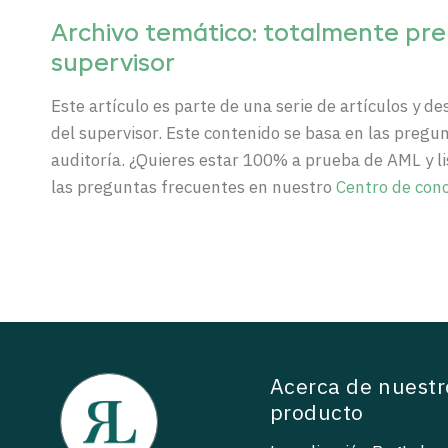
Archivo temático: totalmente pre
supervisor
Este
artículo
es
parte
de
una
serie de
artículos
y
de
del supervisor.
Este
contenido
se
basa
en las
pregun
auditoría. ¿
Quieres
estar
100% a
prueba
de AML y
l
las
preguntas
frecuentes
en
nuestro
Centro
de
con
Acerca de nuestr
producto