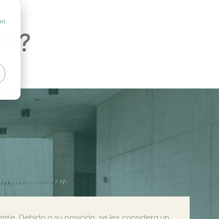
ón
EP?
nte. Debido a su posición, se les considera un