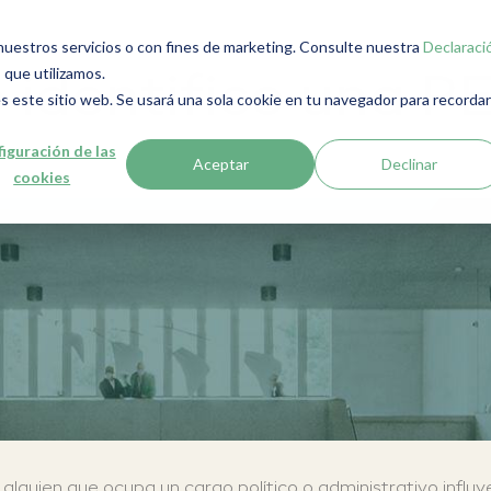
r nuestros servicios o con fines de marketing. Consulte nuestra
Declaraci
 que utilizamos.
 identifico una P
s este sitio web. Se usará una sola cookie en tu navegador para recordar
iguración de las
Aceptar
Declinar
cookies
guien que ocupa un cargo político o administrativo influye