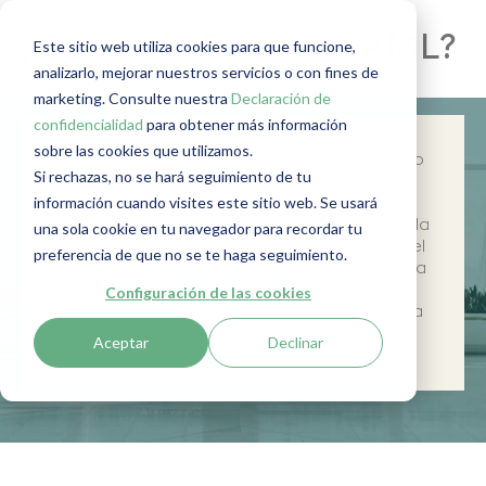
¿Qué es la Directiva AML?
Este sitio web utiliza cookies para que funcione,
analizarlo, mejorar nuestros servicios o con fines de
marketing. Consulte nuestra
Declaración de
confidencialidad
para obtener más información
sobre las cookies que utilizamos.
AML (Anti-Money Laundering) es el término
Si rechazas, no se hará seguimiento de tu
utilizado para referirse a la legislación
información cuando visites este sitio web. Se usará
internacional en la que se basa la Ley de
Prevención del Blanqueo de Capitales y de la
una sola cookie en tu navegador para recordar tu
Financiación del Terrorismo (PBC/FT). A nivel
preferencia de que no se te haga seguimiento.
europeo, esta legislación se conoce como la
Directiva AML (AMLD). A continuación,
Configuración de las cookies
explicamos en qué consiste esta normativa
y cómo se relaciona con AML.
Aceptar
Declinar