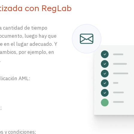
tizada con RegLab
na cantidad de tiempo
 documento, luego hay que
e en el lugar adecuado. Y
 cambios, por ejemplo, en
.
plicación AML:
;
 y condiciones;