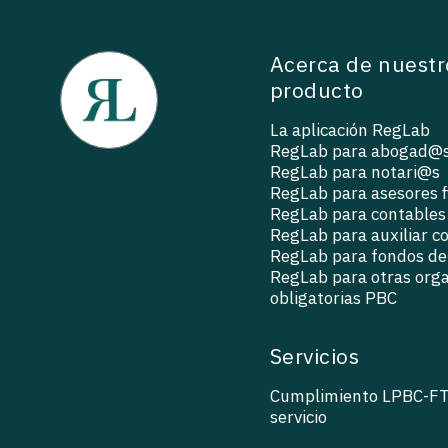
Acerca de nuestr
producto
La aplicación RegLab
RegLab para abogad@
RegLab para notari@s
RegLab para asesores f
RegLab para contables
RegLab para auxiliar c
RegLab para fondos de 
RegLab para otras org
obligatorias PBC
Servicios
Cumplimiento LPBC-F
servicio