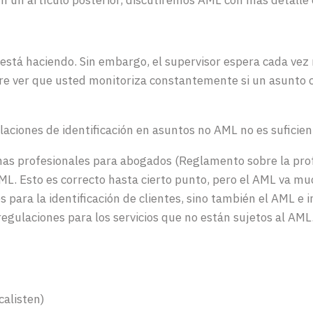
En
un
artículo
posterior,
discutiremos
AML con
más
detalle
está
haciendo
.
Sin
embargo, el supervisor
espera
cada
vez
re
ver que
usted
monitoriza
constantemente
si
un
asunto
laciones
de
identificación
en
asuntos
no AML no es
suficien
mas
profesionales
para
abogados
(Reglamento
sobre
la
pro
AML.
Esto
es
correcto
hasta
cierto
punto
,
pero
el AML va
mu
es
para la
identificación
de
clientes
,
sino
también
el AML e
i
regulaciones
para los
servicios
que no
están
sujetos
al AML
alisten)