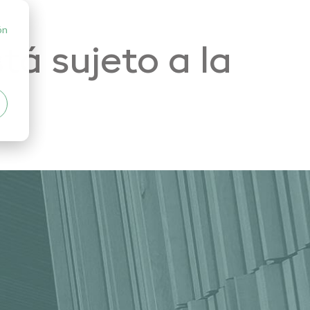
ón
á sujeto a la