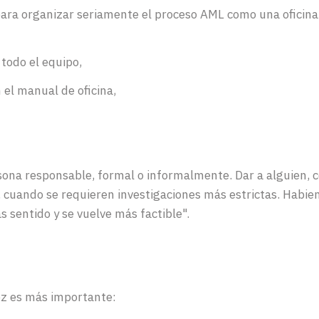
para organizar seriamente el proceso AML como una oficina
todo el equipo,
 el manual de oficina,
sona
responsable
,
formal
o
informalmente
. Dar a
alguien
,
,
cuando
se
requieren
investigaciones
más
estrictas
.
Habie
s
sentido
y se
vuelve
más
factible
".
vez es más importante: