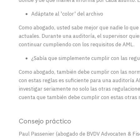
dónde
y de qué
manera
informa
por
cada
asunto
. 
Adáptate
al '
color
' del
archivo
Como
abogado
,
usted
sabe
mejor
que
nadie
lo que
actuales
.
Durante
una
auditoría, el supervisor
quie
continuar
cumpliendo
con los
requisitos
de AML.
¿
Sabía
que
simplemente
cumplir
con las
regu
Como
abogado
,
también
debe
cumplir
con las
nor
con
estas
reglas
es
suficiente
para
una
auditoría 
investigar
seriamente
no solo las
otras
regulacion
cuenta
que
también
debe
cumplir
con
estas
otras
Consejo
práctico
Paul Passenier (abogado de BVDV Advocaten & Fisc