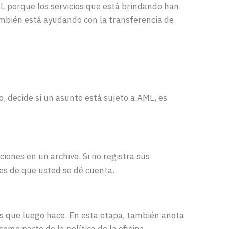
ML
porque
los
servicios
que
está
brindando
han
mbién
está
ayudando
con la
transferencia
de
o
,
decide
si
un
asunto
está
sujeto
a AML, es
ciones
en
un
archivo
. Si no
registra
sus
es
de que
usted
se dé
cuenta
.
s
que
luego
hace
. En
esta
etapa
,
también
anota