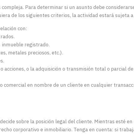
ás compleja. Para determinar si un asunto debe considerarse
era de los siguientes criterios, la actividad estará sujeta 
elación con:
trados.
n inmueble registrado.
es, metales preciosos, etc.).
s.
o acciones, o la adquisición o transmisión total o parcial d
 comercial en nombre de un cliente en cualquier transacció
decide
sobre
la
posición
legal
del
cliente
.
Mientras
esté
en
recho
corporativo
e
inmobiliario
.
Tenga
en
cuenta
: si
trabaj