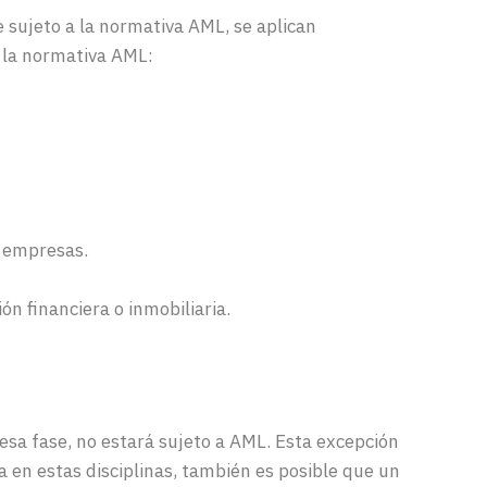
 sujeto a la normativa AML, se aplican
a la normativa AML:
e empresas.
n financiera o inmobiliaria.
esa
fase, no
estará
sujeto
a AML.
Esta
excepción
a
en
estas
disciplinas
,
también
es
posible
que
un