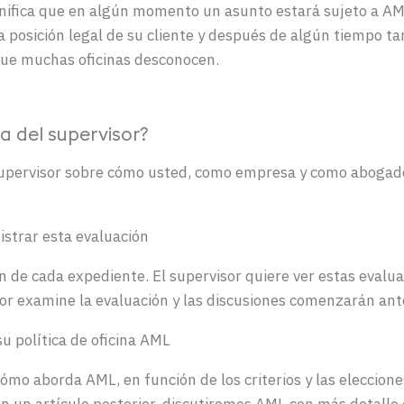
gnifica que en
algún
momento
un
asunto
estará
sujeto
a A
a
posición
legal
de
su
cliente
y
después
de
algún
tiempo
ta
que
muchas
oficinas
desconocen
.
a del supervisor?
upervisor
sobre
cómo
usted
,
como
empresa
y
como
abogad
istrar
esta
evaluación
n
de
cada
expediente
. El supervisor
quiere
ver
estas
evalua
sor
examine
la
evaluación
y las
discusiones
comenzarán
ant
su
política de
oficina
AML
cómo
aborda
AML, en
función
de los
criterios
y las
eleccione