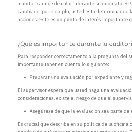
asunto
"
cambie
de
color
"
durante
su
mandato
. Si
cambiado
, por
ejemplo
,
usted
está
determinando
l
acciones
.
Este
es
un
punto
de
interés
importante 
¿Qué es importante durante la auditorí
Para
responder
correctamente
a
la
pregunta
del s
importante
tener
en
cuenta
lo
siguiente
:
Preparar
una
evaluación
por
expediente
y
reg
El supervisor
espera
que
usted
haga
una
evaluació
consideraciones
,
existe
el
riesgo
de que el supervi
Asegúrese
de que la
evaluación
sea
parte
de
Es
crucial
que
describa
en
su
política de la
oficina