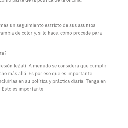
como
parte
de la política de la
oficina
.
más
un
seguimiento
estricto
de sus
asuntos
cambia
de
color
y, si lo
hace
,
cómo
procede
para
te
?
fesión
legal
). A
menudo
se
considera
que
cumplir
cho
más
allá. Es por
eso
que es importante
ncluirlas
en
su
política y práctica diaria.
Tenga
en
.
Esto
es importante.