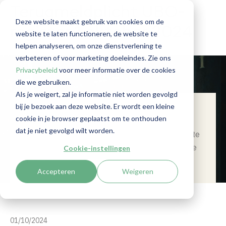
Terugmeldplicht UBO-
Deze website maakt gebruik van cookies om de
register 1 oktober 2024
website te laten functioneren, de website te
helpen analyseren, om onze dienstverlening te
verbeteren of voor marketing doeleindes. Zie ons
Privacybeleid
voor meer informatie over de cookies
die we gebruiken.
Als je weigert, zal je informatie niet worden gevolgd
bij je bezoek aan deze website. Er wordt een kleine
Summary
cookie in je browser geplaatst om te onthouden
dat je niet gevolgd wilt worden.
Per 1 oktober 2024 is het verplicht om onjuiste
gegevens in gewaarmerkte UBO-uittreksels te
Cookie-instellingen
melden bij de KvK.
Accepteren
Weigeren
01/10/2024