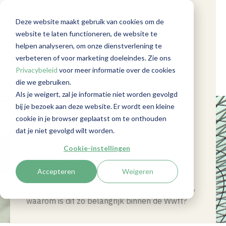
Onterecht aangemerkt
In de wereld van juridische dienstverlening is
Deze website maakt gebruik van cookies om de
worden als
correcte
classificatie van een persoon of
website te laten functioneren, de website te
entiteit van groot belang.
Het maken van een
helpen analyseren, om onze dienstverlening te
publiekrechtelijke
‘klein’ administratief fo
utje kan soms grote
verbeteren of voor marketing doeleindes. Zie ons
gevolgen
hebben
.
Een verkeerde aanduiding
rechtspersonen
Privacybeleid
voor meer informatie over de cookies
die we gebruiken.
kan
dan
leiden tot boetes, extra controles en
Als je weigert, zal je informatie niet worden gevolgd
andere juridische
consequenties
. Kantoren
bij je bezoek aan deze website. Er wordt een kleine
moeten er daarom voor zorgen dat hun
cookie in je browser geplaatst om te onthouden
administratie feilloos is, vooral wanneer het
dat je niet gevolgd wilt worden.
gaat om risicovolle categorieën zoals
p
ubliekrechtelijke rechtspersonen
. Maar wat
Cookie-instellingen
betekent het precies om
wel of juist niet
als
Accepteren
Weigeren
p
ubliekrechtelijke rechtspersonen
te worden
aangemerkt bij de Wwft-cliëntonboarding? En,
waarom is dit zo belangrijk binnen de
Wwft
?