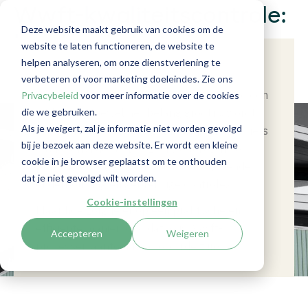
Wwft-kwaliteitscontrole:
Deze website maakt gebruik van cookies om de
hoe kun je het niveau
website te laten functioneren, de website te
helpen analyseren, om onze dienstverlening te
omhoogtillen?
Summary
verbeteren of voor marketing doeleindes. Zie ons
Voor veel kantoren blijft Wwft compliance een
Privacybeleid
voor meer informatie over de cookies
die we gebruiken.
uitdaging. Hoewel het belang groot is, wordt
Als je weigert, zal je informatie niet worden gevolgd
het Wwft-beleid nog regelmatig gezien als iets
bij je bezoek aan deze website. Er wordt een kleine
dat je “erbij doet”. Dat zien we terug in de
cookie in je browser geplaatst om te onthouden
praktijk: onvolledige dossiers, onvoldoende
dat je niet gevolgd wilt worden.
onderbouwing en gebrekkige controles.
Cookie-instellingen
Maar hoe zorg je er op een praktische en
efficiënte manier voor dat jouw Wwft-
Accepteren
Weigeren
processen aantoonbaar op orde zijn?