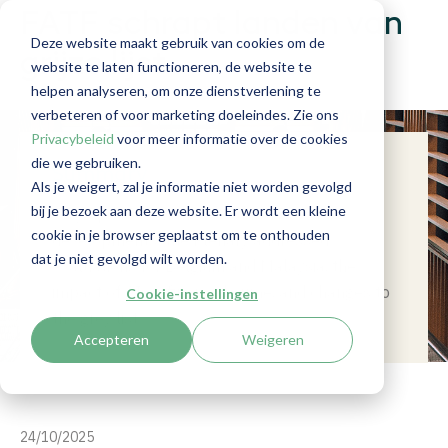
FATF schrapt landen van
Deze website maakt gebruik van cookies om de
grijze lijst
website te laten functioneren, de website te
helpen analyseren, om onze dienstverlening te
verbeteren of voor marketing doeleindes. Zie ons
Privacybeleid
voor meer informatie over de cookies
die we gebruiken.
Summary
Als je weigert, zal je informatie niet worden gevolgd
bij je bezoek aan deze website. Er wordt een kleine
Stay updated on the latest FATF
cookie in je browser geplaatst om te onthouden
developments: the Plenary addressed
dat je niet gevolgd wilt worden.
evaluations for Belgium and Malaysia, the
impact of AI on financial crime, and changes to
Cookie-instellingen
the grey list.
Accepteren
Weigeren
24/10/2025