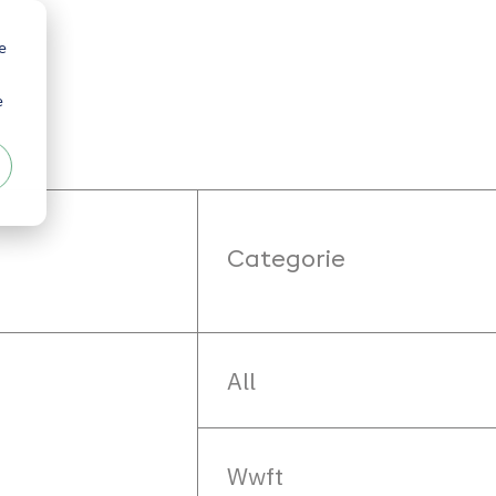
e
e
Categorie
All
Wwft